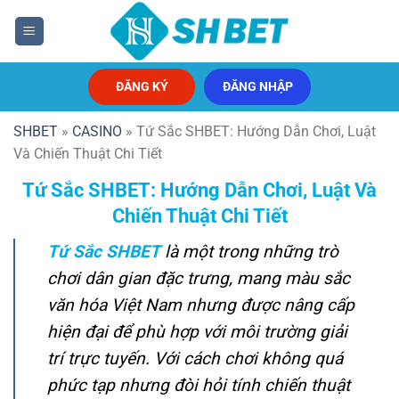
Chuyển
đến
nội
dung
ĐĂNG KÝ
ĐĂNG NHẬP
SHBET
»
CASINO
»
Tứ Sắc SHBET: Hướng Dẫn Chơi, Luật
Và Chiến Thuật Chi Tiết
Tứ Sắc SHBET: Hướng Dẫn Chơi, Luật Và
Chiến Thuật Chi Tiết
Tứ Sắc SHBET
là một trong những trò
chơi dân gian đặc trưng, mang màu sắc
văn hóa Việt Nam nhưng được nâng cấp
hiện đại để phù hợp với môi trường giải
trí trực tuyến. Với cách chơi không quá
phức tạp nhưng đòi hỏi tính chiến thuật