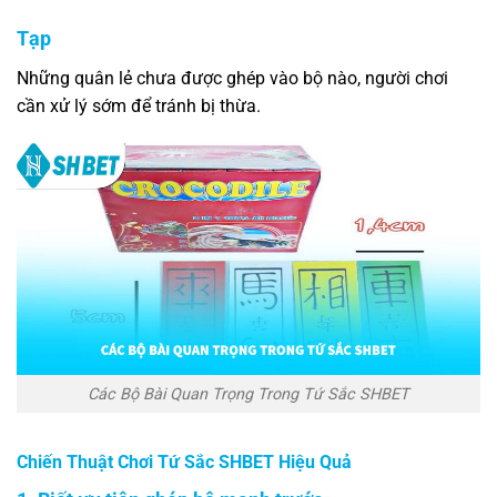
Tạp
Những quân lẻ chưa được ghép vào bộ nào, người chơi
cần xử lý sớm để tránh bị thừa.
Các Bộ Bài Quan Trọng Trong Tứ Sắc SHBET
Chiến Thuật Chơi Tứ Sắc SHBET Hiệu Quả