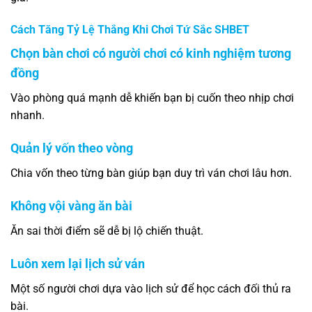
Cách Tăng Tỷ Lệ Thắng Khi Chơi Tứ Sắc SHBET
Chọn bàn chơi có người chơi có kinh nghiệm tương
đồng
Vào phòng quá mạnh dễ khiến bạn bị cuốn theo nhịp chơi
nhanh.
Quản lý vốn theo vòng
Chia vốn theo từng bàn giúp bạn duy trì ván chơi lâu hơn.
Không vội vàng ăn bài
Ăn sai thời điểm sẽ dễ bị lộ chiến thuật.
Luôn xem lại lịch sử ván
Một số người chơi dựa vào lịch sử để học cách đối thủ ra
bài.