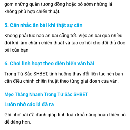
gom những quân tương đồng hoặc bỏ sớm những lá
không phù hợp chiến thuật.
5. Cân nhắc ăn bài khi thật sự cần
Không phải lúc nào ăn bài cũng tốt. Việc ăn bài quá nhiều
đôi khi làm chậm chiến thuật và tạo cơ hội cho đối thủ đọc
bài của bạn.
6. Chơi linh hoạt theo diễn biến ván bài
Trong Tứ Sắc SHBET, tình huống thay đổi liên tục nên bạn
cần điều chỉnh chiến thuật theo từng giai đoạn của ván.
Mẹo Thắng Nhanh Trong Tứ Sắc SHBET
Luôn nhớ các lá đã ra
Ghi nhớ bài đã đánh giúp tính toán khả năng hoàn thiện bộ
dễ dàng hơn.