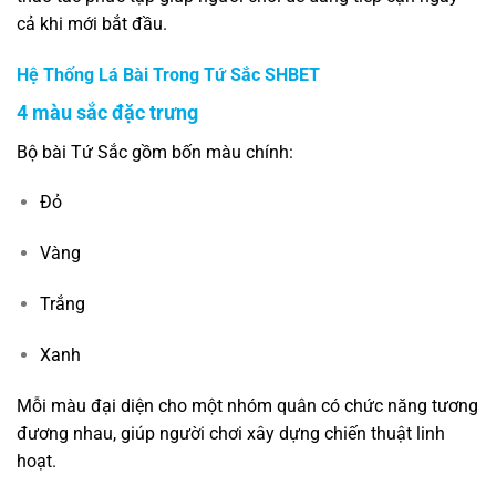
cả khi mới bắt đầu.
Hệ Thống Lá Bài Trong Tứ Sắc SHBET
4 màu sắc đặc trưng
Bộ bài Tứ Sắc gồm bốn màu chính:
Đỏ
Vàng
Trắng
Xanh
Mỗi màu đại diện cho một nhóm quân có chức năng tương
đương nhau, giúp người chơi xây dựng chiến thuật linh
hoạt.