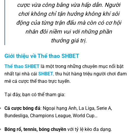
cược vừa công bằng vừa hấp dẫn. Người
chơi không chỉ tận hưởng không khí sôi
động của từng trận đấu mà còn có cơ hội
nhân đôi niềm vui với những phần
thưởng giá trị.
Giới thiệu về Thể thao SHBET
Thể thao SHBET
là một trong những chuyên mục nổi bật
nhất tại nhà cái
SHBET
,
thu hút hàng triệu người chơi đam
mê cá cược thể thao trực tuyến.
Tại đây, bạn có thể tham gia:
Cá cược bóng đá
: Ngoại hạng Anh, La Liga, Serie A,
Bundesliga, Champions League, World Cup…
Bóng rổ, tennis, bóng chuyền
với tỷ lệ kèo đa dạng.