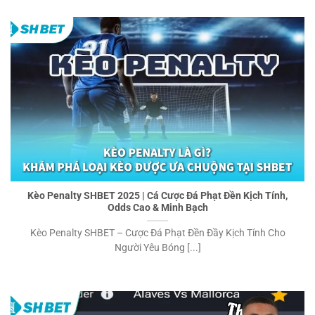
Kèo Penalty SHBET 2025 | Cá Cược Đá Phạt Đền Kịch Tính,
Odds Cao & Minh Bạch
Kèo Penalty SHBET – Cược Đá Phạt Đền Đầy Kịch Tính Cho
Người Yêu Bóng [...]