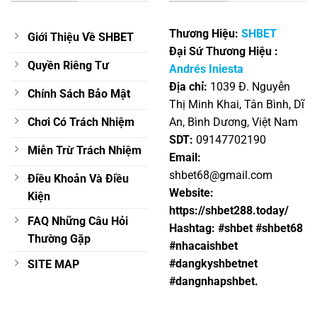
Thương Hiệu:
SHBET
Giới Thiệu Về SHBET
Đại Sứ Thương Hiệu :
Quyền Riêng Tư
Andrés Iniesta
Địa chỉ:
1039 Đ. Nguyễn
Chính Sách Bảo Mật
Thị Minh Khai, Tân Bình, Dĩ
Chơi Có Trách Nhiệm
An, Bình Dương, Việt Nam
SDT:
09147702190
Miễn Trừ Trách Nhiệm
Email:
shbet68@gmail.com
Điều Khoản Và Điều
Website:
Kiện
https://shbet288.today/
FAQ Những Câu Hỏi
Hashtag:
#shbet #shbet68
Thường Gặp
#nhacaishbet
#dangkyshbetnet
SITE MAP
#dangnhapshbet.