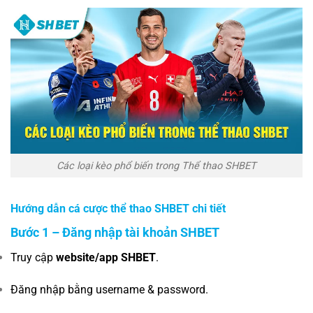
Các loại kèo phổ biến trong Thể thao SHBET
Hướng dẫn cá cược thể thao SHBET chi tiết
Bước 1 – Đăng nhập tài khoản SHBET
Truy cập
website/app SHBET
.
Đăng nhập bằng username & password.