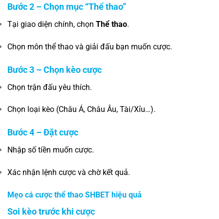
Bước 2 – Chọn mục “Thể thao”
Tại giao diện chính, chọn
Thể thao
.
Chọn môn thể thao và giải đấu bạn muốn cược.
Bước 3 – Chọn kèo cược
Chọn trận đấu yêu thích.
Chọn loại kèo (Châu Á, Châu Âu, Tài/Xỉu…).
Bước 4 – Đặt cược
Nhập số tiền muốn cược.
Xác nhận lệnh cược và chờ kết quả.
Mẹo cá cược thể thao SHBET hiệu quả
Soi kèo trước khi cược