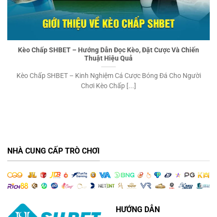
Kèo Chấp SHBET – Hướng Dẫn Đọc Kèo, Đặt Cược Và Chiến
Thuật Hiệu Quả
Kèo Chấp SHBET – Kinh Nghiệm Cá Cược Bóng Đá Cho Người
Chơi Kèo Chấp [...]
NHÀ CUNG CẤP TRÒ CHƠI
HƯỚNG DẪN