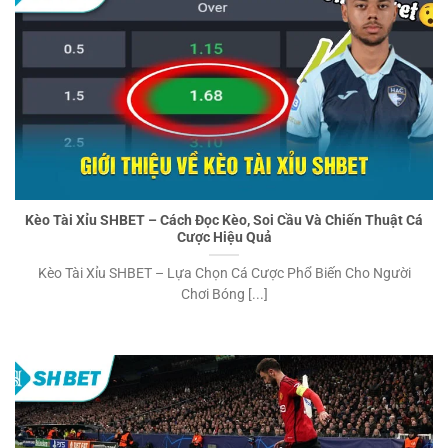
Kèo Tài Xỉu SHBET – Cách Đọc Kèo, Soi Cầu Và Chiến Thuật Cá
Cược Hiệu Quả
Kèo Tài Xỉu SHBET – Lựa Chọn Cá Cược Phổ Biến Cho Người
Chơi Bóng [...]