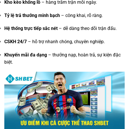
Kho kèo khổng lồ
– hàng trăm trận mỗi ngày.
Tỷ lệ trả thưởng minh bạch
– công khai, rõ ràng.
Hệ thống trực tiếp sắc nét
– dễ dàng theo dõi trận đấu.
CSKH 24/7
– hỗ trợ nhanh chóng, chuyên nghiệp.
Khuyến mãi đa dạng
– thưởng nạp, hoàn trả, sự kiện đặc
biệt.