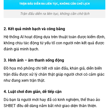
Trận đấu diễn ra liên tục, không cần chờ lịch
2. Kết quả minh bạch và công bằng
Hệ thống AI hoạt động dựa trên thuật toán được kiểm định,
không chịu tác động từ yếu tố con người nên kết quả được
đánh giá minh bạch.
3. Hình ảnh – âm thanh sống động
Đồ họa mô phỏng chi tiết với sân đấu, khán giả, diễn biến
trận đấu được xử lý chân thật giúp người chơi có cảm giác
như đang xem trận thật.
4. Luật chơi đơn giản, dễ tiếp cận
Dù bạn là người mới hay đã có kinh nghiệm, thể thao ảo
SHBET đều dễ dàng nắm bắt nhờ giao diện thân thiện.