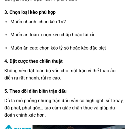
3. Chọn loại kèo phù hợp
Muốn nhanh: chọn kèo 1×2
Muốn an toàn: chọn kèo chấp hoặc tài xỉu
Muốn ăn cao: chọn kèo tỷ số hoặc kèo đặc biệt
4. Đặt cược theo chiến thuật
Không nên đặt toàn bộ vốn cho một trận vì thể thao ảo
diễn ra rất nhanh, rủi ro cao.
5. Theo dõi diễn biến trận đấu
Dù là mô phỏng nhưng trận đấu vẫn có highlight: sút xoáy,
đá phạt, phạt góc… tạo cảm giác chân thực và giúp dự
đoán chính xác hơn.