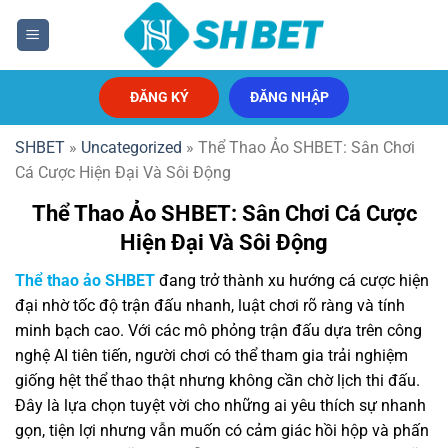
Chuyển
đến
nội
dung
ĐĂNG KÝ
ĐĂNG NHẬP
SHBET
»
Uncategorized
»
Thể Thao Ảo SHBET: Sân Chơi
Cá Cược Hiện Đại Và Sôi Động
Thể Thao Ảo SHBET: Sân Chơi Cá Cược
Hiện Đại Và Sôi Động
Thể thao ảo SHBET
đang trở thành xu hướng cá cược hiện
đại nhờ tốc độ trận đấu nhanh, luật chơi rõ ràng và tính
minh bạch cao. Với các mô phỏng trận đấu dựa trên công
nghệ AI tiên tiến, người chơi có thể tham gia trải nghiệm
giống hệt thể thao thật nhưng không cần chờ lịch thi đấu.
Đây là lựa chọn tuyệt vời cho những ai yêu thích sự nhanh
gọn, tiện lợi nhưng vẫn muốn có cảm giác hồi hộp và phấn