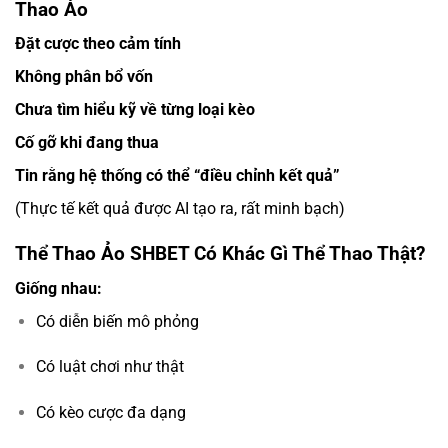
Thao Ảo
Đặt cược theo cảm tính
Không phân bổ vốn
Chưa tìm hiểu kỹ về từng loại kèo
Cố gỡ khi đang thua
Tin rằng hệ thống có thể “điều chỉnh kết quả”
(Thực tế kết quả được AI tạo ra, rất minh bạch)
Thể Thao Ảo SHBET Có Khác Gì Thể Thao Thật?
Giống nhau:
Có diễn biến mô phỏng
Có luật chơi như thật
Có kèo cược đa dạng