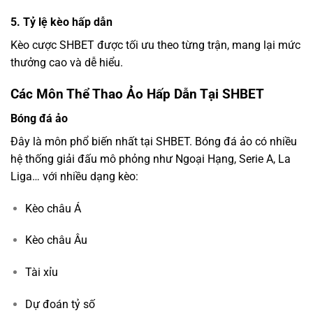
5. Tỷ lệ kèo hấp dẫn
Kèo cược SHBET được tối ưu theo từng trận, mang lại mức
thưởng cao và dễ hiểu.
Các Môn Thể Thao Ảo Hấp Dẫn Tại SHBET
Bóng đá ảo
Đây là môn phổ biến nhất tại SHBET. Bóng đá ảo có nhiều
hệ thống giải đấu mô phỏng như Ngoại Hạng, Serie A, La
Liga… với nhiều dạng kèo:
Kèo châu Á
Kèo châu Âu
Tài xỉu
Dự đoán tỷ số