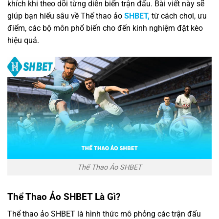
khích khi theo dõi từng diễn biến trận đấu. Bài viết này sẽ
giúp bạn hiểu sâu về Thể thao ảo
SHBET,
từ cách chơi, ưu
điểm, các bộ môn phổ biến cho đến kinh nghiệm đặt kèo
hiệu quả.
Thể Thao Ảo SHBET
Thể Thao Ảo SHBET Là Gì?
Thể thao ảo SHBET là hình thức mô phỏng các trận đấu