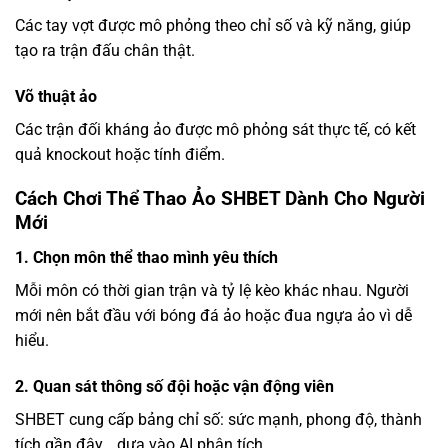
Các tay vợt được mô phỏng theo chỉ số và kỹ năng, giúp
tạo ra trận đấu chân thật.
Võ thuật ảo
Các trận đối kháng ảo được mô phỏng sát thực tế, có kết
quả knockout hoặc tính điểm.
Cách Chơi Thể Thao Ảo SHBET Dành Cho Người
Mới
1. Chọn môn thể thao mình yêu thích
Mỗi môn có thời gian trận và tỷ lệ kèo khác nhau. Người
mới nên bắt đầu với bóng đá ảo hoặc đua ngựa ảo vì dễ
hiểu.
2. Quan sát thông số đội hoặc vận động viên
SHBET cung cấp bảng chỉ số: sức mạnh, phong độ, thành
tích gần đây… dựa vào AI phân tích.