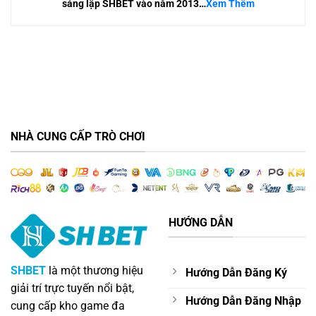
sáng lập SHBET vào năm 2013…
Xem Thêm
NHÀ CUNG CẤP TRÒ CHƠI
HƯỚNG DẪN
SHBET
là một thương hiệu
Hướng Dẫn Đăng Ký
giải trí trực tuyến nổi bật,
Hướng Dẫn Đăng Nhập
cung cấp kho game đa