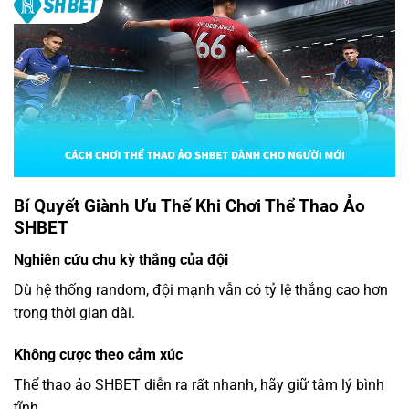
Bí Quyết Giành Ưu Thế Khi Chơi Thể Thao Ảo
SHBET
Nghiên cứu chu kỳ thắng của đội
Dù hệ thống random, đội mạnh vẫn có tỷ lệ thắng cao hơn
trong thời gian dài.
Không cược theo cảm xúc
Thể thao ảo SHBET diễn ra rất nhanh, hãy giữ tâm lý bình
tĩnh.