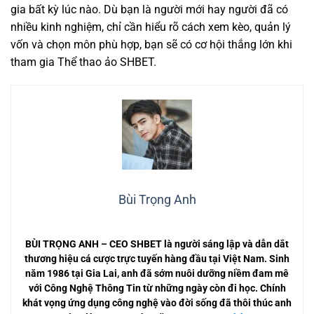
gia bất kỳ lúc nào. Dù bạn là người mới hay người đã có
nhiều kinh nghiệm, chỉ cần hiểu rõ cách xem kèo, quản lý
vốn và chọn môn phù hợp, bạn sẽ có cơ hội thắng lớn khi
tham gia Thể thao ảo SHBET.
Bùi Trọng Anh
BÙI TRỌNG ANH – CEO SHBET là người sáng lập và dẫn dắt
thương hiệu cá cược trực tuyến hàng đầu tại Việt Nam. Sinh
năm 1986 tại Gia Lai, anh đã sớm nuôi dưỡng niềm đam mê
với Công Nghệ Thông Tin từ những ngày còn đi học. Chính
khát vọng ứng dụng công nghệ vào đời sống đã thôi thúc anh